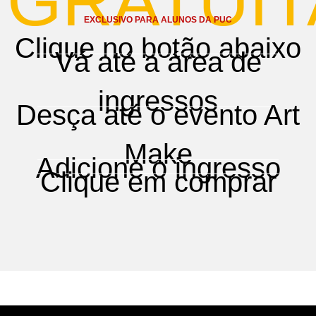
GRATUIT
EXCLUSIVO PARA ALUNOS DA PUC
Clique no botão abaixo
Vá até a área de
ingressos
Desça até o evento Art
Make
Adicione o ingresso
Clique em comprar