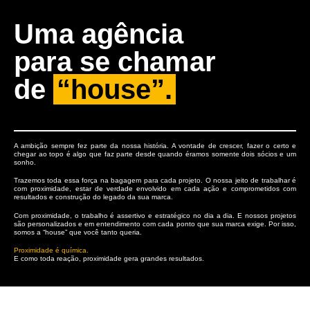
Uma agência
para se chamar
de
“house”.
A ambição sempre fez parte da nossa história. A vontade de crescer, fazer o certo e
chegar ao topo é algo que faz parte desde quando éramos somente dois sócios e um
sonho.
Trazemos toda essa força na bagagem para cada projeto. O nossa jeito de trabalhar é
com proximidade, estar de verdade envolvido em cada ação e comprometidos com
resultados e construção do legado da sua marca.
Com proximidade, o trabalho é assertivo e estratégico no dia a dia. E nossos projetos
são personalizados e em entendimento com cada ponto que sua marca exige. Por isso,
somos a “house” que você tanto queria.
Proximidade é química.
E como toda reação, proximidade gera grandes resultados.