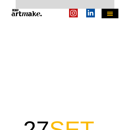
27
SET
.