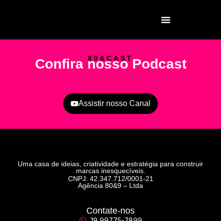
80&CAST
Confira nosso Podcast
Assistir nosso Canal
Uma casa de ideias, criatividade e estratégia para construir
marcas inesquecíveis.
CNPJ: 42.347.712/0001-21
Agência 80&9 – Ltda
Contate-nos
19 99775-7899