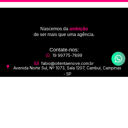
Nascemos da
ambição
de ser mais que uma agência.
Contate-nos:
19 99775-7899
fabio@oitentaenove.com.br
Avenida Norte Sul, Nº 1073, Sala 1207, Cambuí, Campinas
- SP
Redes Sociais:
Nos acompanhe nas redes
sociais e receba nossas dicas e novidades:
Site desenvolvido pelos