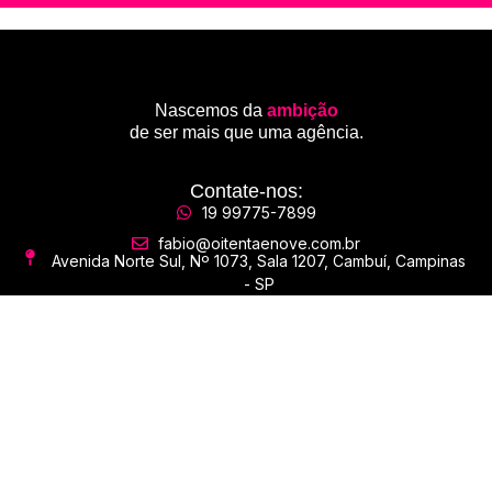
Nascemos da
ambição
de ser mais que uma agência.
Contate-nos:
19 99775-7899
fabio@oitentaenove.com.br
Avenida Norte Sul, Nº 1073, Sala 1207, Cambuí, Campinas
- SP
Redes Sociais:
Nos acompanhe nas redes
sociais e receba nossas dicas e novidades:
Site desenvolvido pelos