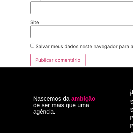
Site
Salvar meus dados neste navegador para a
I
Nascemos da
ambição
S
de ser mais que uma
S
agência.
P
P