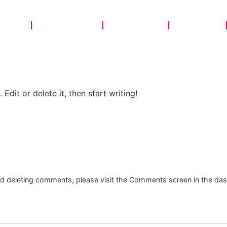
OBRE
SERVIÇOS
PORTFÓLIO
PODCAST
Edit or delete it, then start writing!
and deleting comments, please visit the Comments screen in the da