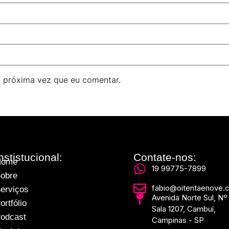
 próxima vez que eu comentar.
nstistucional:
Contate-nos:
Home
19 99775-7899
obre
fabio@oitentaenove.
erviços
Avenida Norte Sul, Nº
ortfólio
Sala 1207, Cambuí,
odcast
Campinas - SP